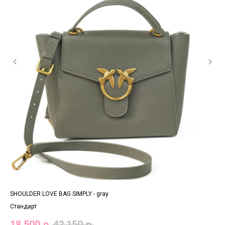
SHOULDER LOVE BAG SIMPLY - gray
CLA
Стандарт
Ста
18 500
р.
42 150
р.
17