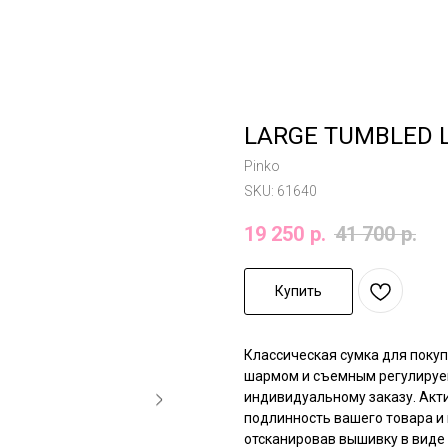
LARGE TUMBLED L
Pinko
SKU:
61640
19 250
р.
41 700
р.
Купить
Классическая сумка для поку
шармом и съемным регулиру
индивидуальному заказу. Акти
подлинность вашего товара и 
отсканировав вышивку в виде