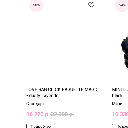
50%
54%
LOVE BAG CLICK BAGUETTE MAGIC
MINI L
- dusty Lavender
black
Стандарт
Мини
16 220
р.
32 300
р.
16 33
Подробнее
Подро