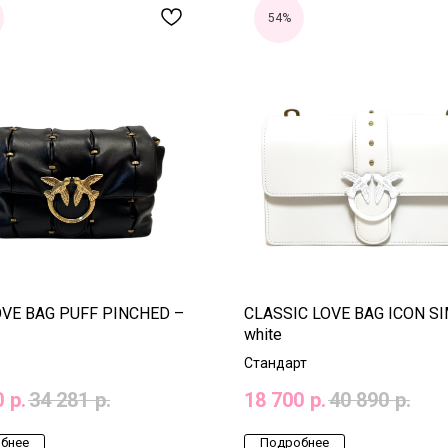
54%
OVE BAG PUFF PINCHED –
CLASSIC LOVE BAG ICON SI
white
Стандарт
0
р.
34 281
р.
18 700
р.
40 890
р.
бнее
Подробнее