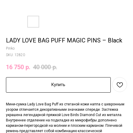
LADY LOVE BAG PUFF MAGIC PINS – Black
Pinko
SKU:
12820
16 750
р.
40 000
р.
Купить
Мини-сумка Lady Love Bag Puff из стеганой кожи наппа с шевронным
узором отличается декоративными значками спереди. Застежка
украшена легендарной пряжкой Love Birds Diamond Cut из металла.
Внутреннее отделение на подкладке из микрофибры дополнено
карманом-перегородкой на молнии и плоским карманом. Плечевой
ремень представляет собой комбинацию классической