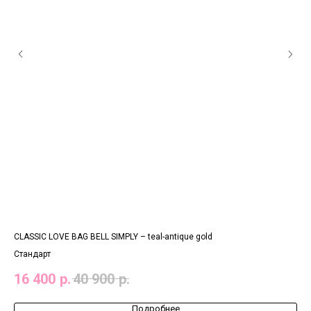
CLASSIC LOVE BAG BELL SIMPLY – teal-antique gold
CLA
Стандарт
Ста
16 400
р.
40 900
р.
17
Подробнее