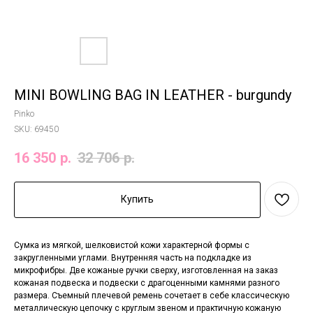
MINI BOWLING BAG IN LEATHER - burgundy
Pinko
SKU:
69450
16 350
р.
32 706
р.
Купить
Сумка из мягкой, шелковистой кожи характерной формы с
закругленными углами. Внутренняя часть на подкладке из
микрофибры. Две кожаные ручки сверху, изготовленная на заказ
кожаная подвеска и подвески с драгоценными камнями разного
размера. Съемный плечевой ремень сочетает в себе классическую
металлическую цепочку с круглым звеном и практичную кожаную