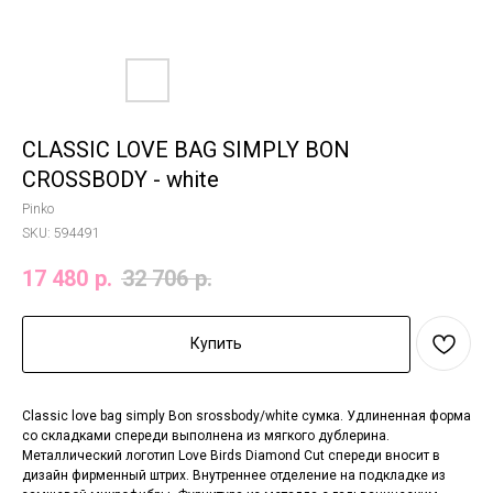
CLASSIC LOVE BAG SIMPLY BON
CROSSBODY - white
Pinko
SKU:
594491
17 480
р.
32 706
р.
Купить
Classic love bag simply Bon srossbody/white сумка. Удлиненная форма
со складками спереди выполнена из мягкого дублерина.
Металлический логотип Love Birds Diamond Cut спереди вносит в
дизайн фирменный штрих. Внутреннее отделение на подкладке из