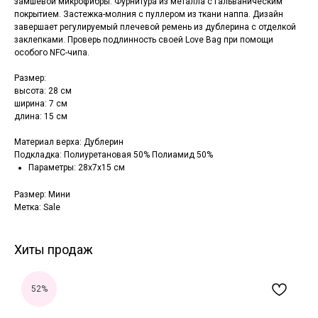
замшевой микрофибры. Фурнитура из металла с гальваническим
покрытием. Застежка-молния с пуллером из ткани наппа. Дизайн
завершает регулируемый плечевой ремень из дублерина с отделкой
заклепками. Проверь подлинность своей Love Bag при помощи
особого NFC-чипа.
Размер:
высота: 28 см
ширина: 7 см
длина: 15 см
Материал верха: Дублерин
Подкладка: Полиуретановая 50% Полиамид 50%
Параметры: 28x7x15 см
Размер: Мини
Метка: Sale
Хиты продаж
52%