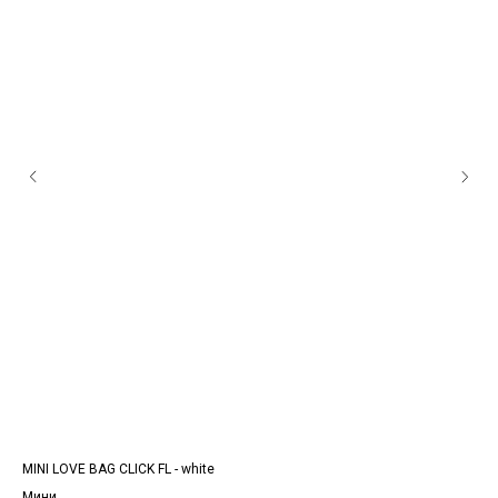
MINI LOVE BAG CLICK FL - white
MIN
Мини
Ми