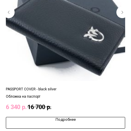
PASSPORT COVER - black silver
CLA
Обложка на паспорт
Ста
6 340
р.
16 700
р.
17
Подробнее