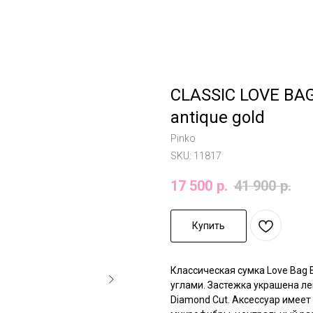
CLASSIC LOVE BAG 
antique gold
Pinko
SKU:
11817
17 500
р.
41 900
р.
Купить
Классическая сумка Love Bag 
углами. Застежка украшена ле
Diamond Cut. Аксессуар имее