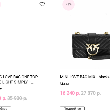
43%
C LOVE BAG ONE TOP
MINI LOVE BAG MIX - black/
 LIGHT SIMPLY –
Мини
lver
т
16 240
р.
27 870
р.
0
р.
35 900
р.
бнее
Подробнее