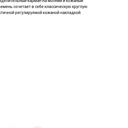
зделительный карман на молнии и кожаный
емень сочетает в себе классическую круглую
ктичной регулируемой кожаной накладкой.