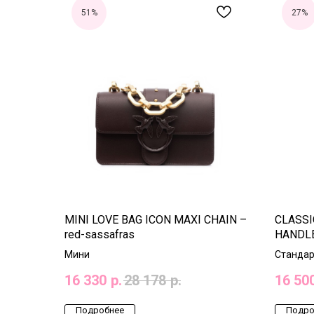
51%
27%
MINI LOVE BAG ICON MAXI CHAIN –
CLASSI
red-sassafras
HANDLE
Light/Si
Мини
Стандар
16 330
р.
28 178
р.
16 50
Подробнее
Подро