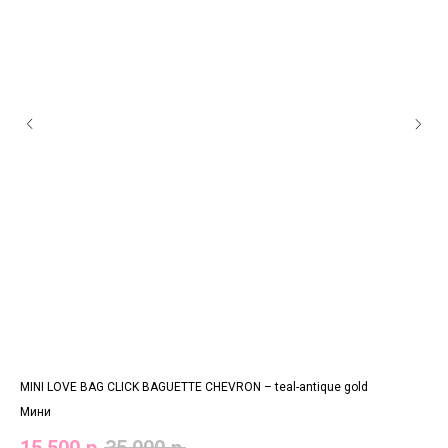
MINI LOVE BAG CLICK BAGUETTE CHEVRON – teal-antique gold
CLA
Мини
Ста
15 500
р.
35 000
р.
16