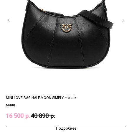
MINI LOVE BAG HALF MOON SIMPLY – black
CLA
Мини
Ста
16 500
р.
40 890
р.
18
Подробнее