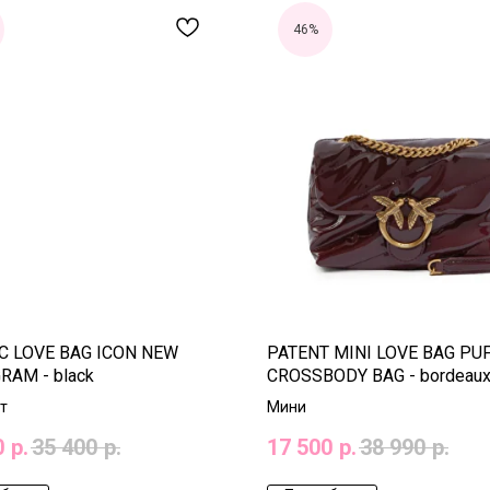
46%
C LOVE BAG ICON NEW
PATENT MINI LOVE BAG PU
AM - black
CROSSBODY BAG - bordeau
т
Мини
0
р.
35 400
р.
17 500
р.
38 990
р.