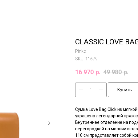
CLASSIC LOVE BAG
Pinko
SKU:
11679
16 970
р.
49 980
р.
Купить
Сумка Love Bag Click из мягк
украшена легендарной пряжкой
Внутреннее отделение на под
перегородкой на молнии и пл
110 см представляет собой к