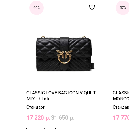
60%
57%
CLASSIC LOVE BAG ICON V QUILT
CLASSI
MIX - black
MONOGR
Cтандарт
Стандар
17 220
р.
31 650
р.
17 77