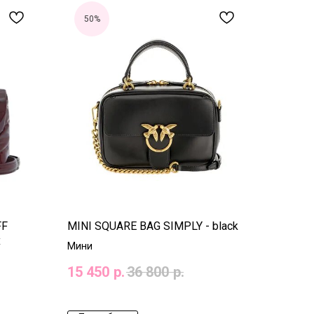
50%
FF
MINI SQUARE BAG SIMPLY - black
x
Мини
15 450
р.
36 800
р.