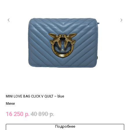
MINI LOVE BAG CLICK V QUILT – blue
CLA
Мини
Ста
16 250
р.
40 890
р.
17
Подробнее