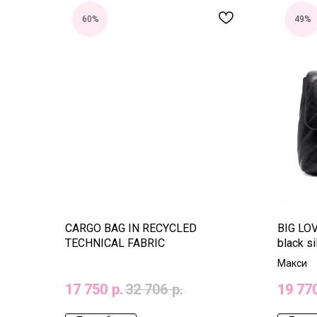
60%
49%
CARGO BAG IN RECYCLED
BIG LO
TECHNICAL FABRIC
black si
Макси
17 750
р.
32 706
р.
19 77