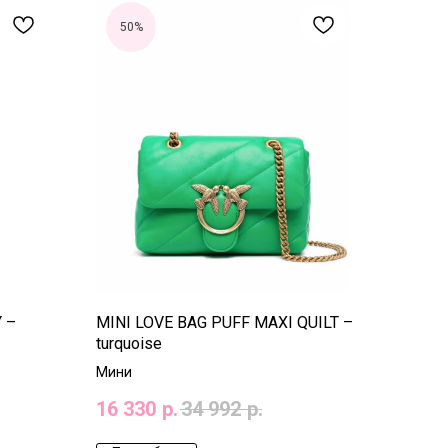
50%
 –
MINI LOVE BAG PUFF MAXI QUILT –
turquoise
Мини
16 330
р.
34 992
р.