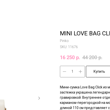
MINI LOVE BAG CL
Pinko
SKU:
11676
16 250
р.
44 200
р.
Купить
Мини-сумка Love Bag Click из
застежка украшена легендарно
гравировкой. Внутреннее отд
карманом-перегородкой на мо
длиной 110 см представляет 