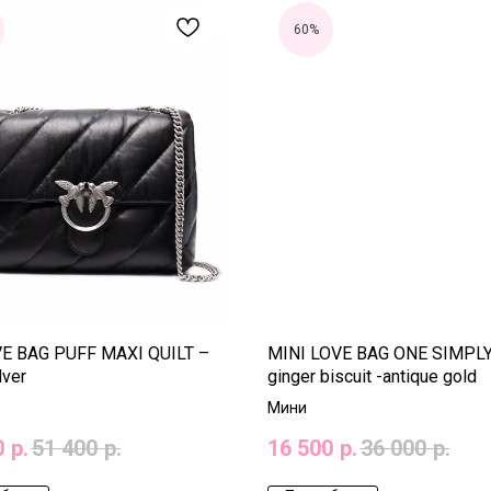
60%
VE BAG PUFF MAXI QUILT –
MINI LOVE BAG ONE SIMPLY
lver
ginger biscuit -antique gold
Мини
0
р.
51 400
р.
16 500
р.
36 000
р.