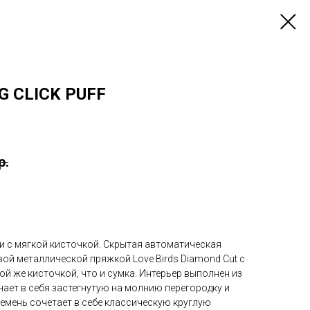
G CLICK PUFF
р.
и с мягкой кисточкой. Скрытая автоматическая
ой металлической пряжкой Love Birds Diamond Cut с
й же кисточкой, что и сумка. Интерьер выполнен из
ает в себя застегнутую на молнию перегородку и
емень сочетает в себе классическую круглую