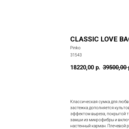
CLASSIC LOVE BA
Pinko
31543
18220,00
р.
39500,00
Купить
Классическая сумка для любв
застежка дополняется культов
эффектом выреза, покрытой то
замши из микрофибры и включ
настенный карман. Плечевой р