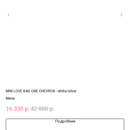
MINI LOVE BAG ONE CHEVRON - white/silver
CAR
Мини
16 330
р.
42 800
р.
17
Подробнее