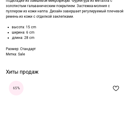
подкладке из замшевой микрофибры. Фурнитура из металла с
золотистым гальваническим покрытием. Застежка-молния с
пуллером из кожи наппа. Дизайн завершает регулируемый плечевой
ремень из кожи с отделкой заклепками.
высота: 15 cm
ширина: 6 cm
длина: 28 cm
Размер: Стандарт
Метка: Sale
Хиты продаж
65%