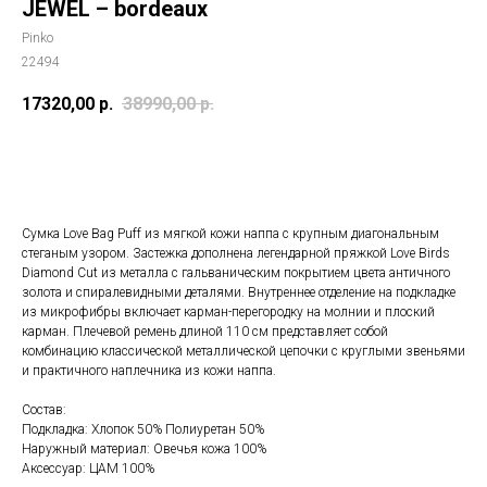
JEWEL – bordeaux
Pinko
22494
17320,00
р.
38990,00
р.
Купить
Сумка Love Bag Puff из мягкой кожи наппа с крупным диагональным
стеганым узором. Застежка дополнена легендарной пряжкой Love Birds
Diamond Cut из металла с гальваническим покрытием цвета античного
золота и спиралевидными деталями. Внутреннее отделение на подкладке
из микрофибры включает карман-перегородку на молнии и плоский
карман. Плечевой ремень длиной 110 см представляет собой
комбинацию классической металлической цепочки с круглыми звеньями
и практичного наплечника из кожи наппа.
Состав:
Подкладка: Хлопок 50% Полиуретан 50%
Наружный материал: Овечья кожа 100%
Аксессуар: ЦАМ 100%