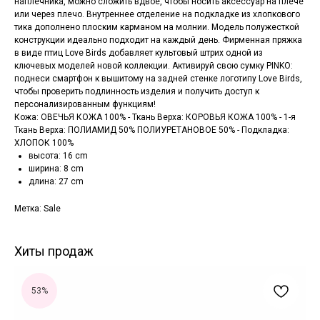
наплечника, можно сложить вдвое, чтобы носить аксессуар на плече
или через плечо. Внутреннее отделение на подкладке из хлопкового
тика дополнено плоским карманом на молнии. Модель полужесткой
конструкции идеально подходит на каждый день. Фирменная пряжка
в виде птиц Love Birds добавляет культовый штрих одной из
ключевых моделей новой коллекции. Активируй свою сумку PINKO:
поднеси смартфон к вышитому на задней стенке логотипу Love Birds,
чтобы проверить подлинность изделия и получить доступ к
персонализированным функциям!
Кожа: ОВЕЧЬЯ КОЖА 100% - Ткань Верха: КОРОВЬЯ КОЖА 100% - 1-я
Ткань Верха: ПОЛИАМИД 50% ПОЛИУРЕТАНОВОЕ 50% - Подкладка:
ХЛОПОК 100%
высота: 16 cm
ширина: 8 cm
длина: 27 cm
Метка: Sale
Хиты продаж
53%