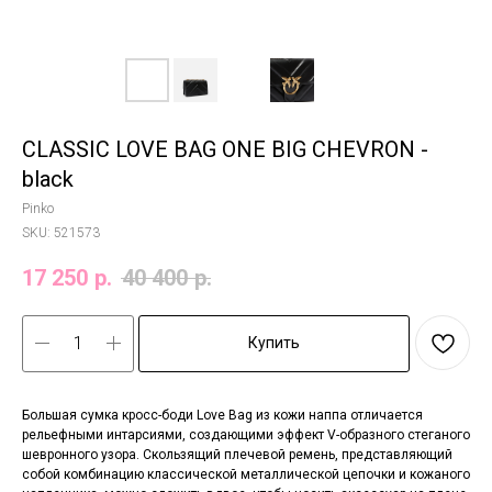
CLASSIC LOVE BAG ONE BIG CHEVRON -
black
Pinko
SKU:
521573
17 250
р.
40 400
р.
Купить
Большая сумка кросс-боди Love Bag из кожи наппа отличается
рельефными интарсиями, создающими эффект V-образного стеганого
шевронного узора. Скользящий плечевой ремень, представляющий
собой комбинацию классической металлической цепочки и кожаного