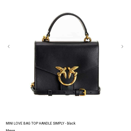
MINI LOVE BAG TOP HANDLE SIMPLY - black
CLA
Мини
Ста