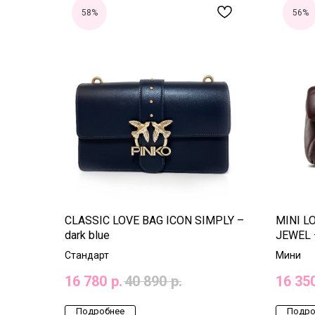
58%
56%
CLASSIC LOVE BAG ICON SIMPLY –
MINI L
dark blue
JEWEL 
Стандарт
Мини
16 780
р.
40 890
р.
16 35
Подробнее
Подро