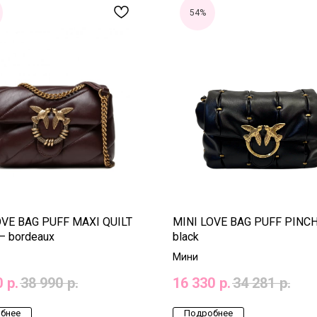
54%
OVE BAG PUFF MAXI QUILT
MINI LOVE BAG PUFF PINC
– bordeaux
black
Мини
0
р.
38 990
р.
16 330
р.
34 281
р.
бнее
Подробнее