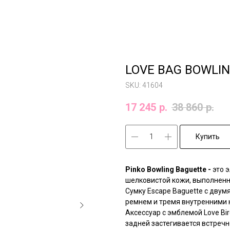
LOVE BAG BOWLIN
SKU:
41604
17 245
р.
38 860
р.
Купить
Pinko Bowling Baguette -
это 
шелковистой кожи, выполненн
Сумку Escape Baguette с дву
ремнем и тремя внутренними 
Аксессуар с эмблемой Love Bi
задней застегивается встреч