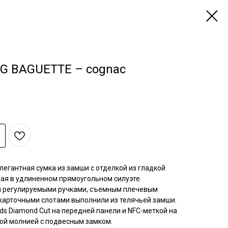
G BAGUETTE – cognac
элегантная сумка из замши с отделкой из гладкой
ая в удлиненном прямоугольном силуэте.
мя регулируемыми ручками, съемным плечевым
карточными слотами выполнили из телячьей замши.
rds Diamond Cut на передней панели и NFC-меткой на
ной молнией с подвесным замком.