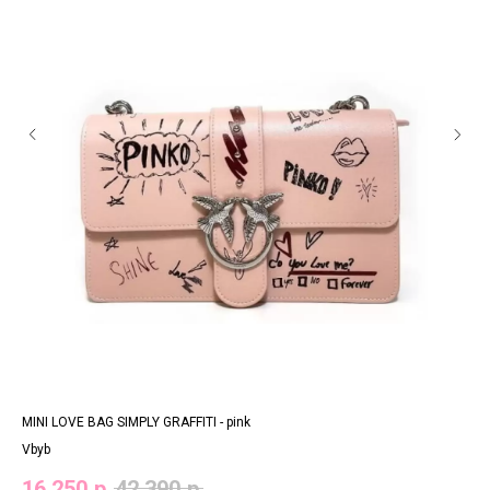
MINI LOVE BAG SIMPLY GRAFFITI - pink
CLA
Vbyb
Ста
16 250
р.
42 390
р.
17