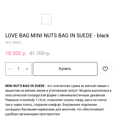
LOVE BAG MINI NUTS BAG IN SUEDE - black
SKU:
84651
18 500
р.
41 700
р.
Купить
MINI NUTS BAG IN SUEDE
-
это элегантная сумка из мягкой замши с
акцентом на мягкие линии и утончённый силуэт. Модель выполнена в
классической полукруглой форме с минималистичным дизайном.
Ремешок crossbody 113cm, позволяет носить товар, как и на плече
так и через плечо, сохраняя комфорт. Внутреннее отделение
оснащено базовыми карманами для мелочей, что обеспечивает
удобную организацию пространства.