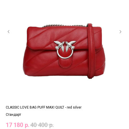
CLASSIC LOVE BAG PUFF MAXI QUILT - red silver
CLA
Стандарт
Ста
17 180
р.
40 400
р.
16