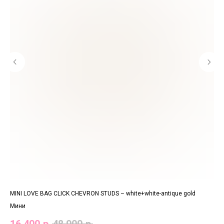
MINI LOVE BAG CLICK CHEVRON STUDS – white+white-antique gold
CLA
Мини
Ста
16 400
р.
48 900
р.
17